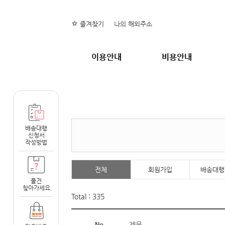
즐겨찾기
나의 해외주소
이용안내
비용안내
배송대행
신청서
작성방법
전체
회원가입
배송대행
물건
찾아가세요
Total : 335
No
제목